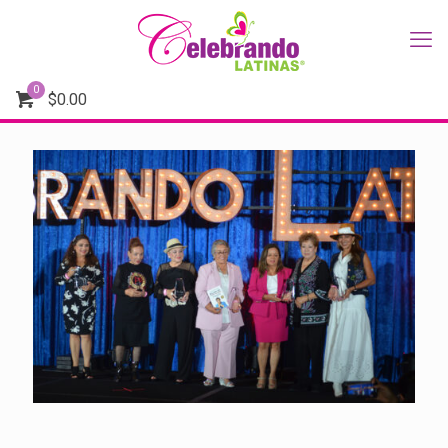
0
$
0.00