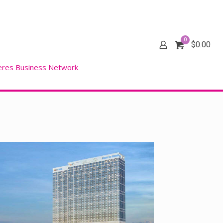
0
$
0.00
eres Business Network