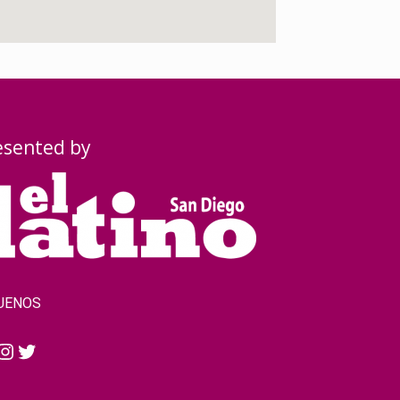
esented by
UENOS
cebook
Instagram
Twitter