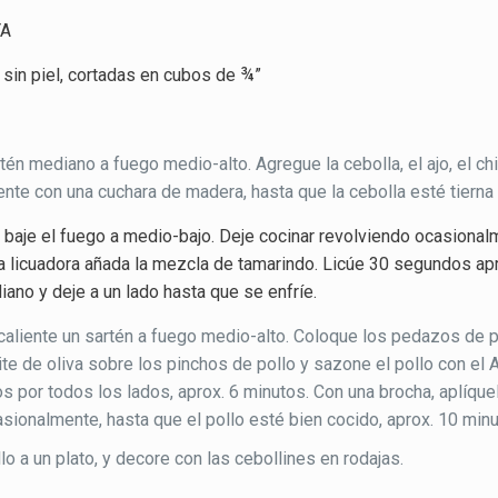
YA
 sin piel, cortadas en cubos de ¾”
tén mediano a fuego medio-alto. Agregue la cebolla, el ajo, el ch
te con una cuchara de madera, hasta que la cebolla esté tierna y
y baje el fuego a medio-bajo. Deje cocinar revolviendo ocasional
na licuadora añada la mezcla de tamarindo. Licúe 30 segundos a
iano y deje a un lado hasta que se enfríe.
o caliente un sartén a fuego medio-alto. Coloque los pedazos de
te de oliva sobre los pinchos de pollo y sazone el pollo con el 
 por todos los lados, aprox. 6 minutos. Con una brocha, aplíque
sionalmente, hasta que el pollo esté bien cocido, aprox. 10 minu
llo a un plato, y decore con las cebollines en rodajas.