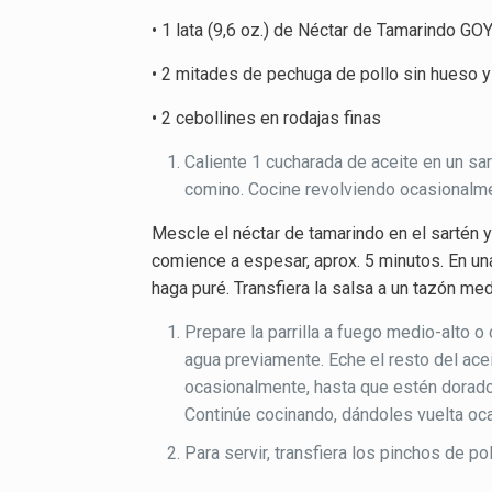
• 1 lata (9,6 oz.) de Néctar de Tamarindo GO
• 2 mitades de pechuga de pollo sin hueso y
• 2 cebollines en rodajas finas
Caliente 1 cucharada de aceite en un sar
comino. Cocine revolviendo ocasionalmen
Mescle el néctar de tamarindo en el sartén 
comience a espesar, aprox. 5 minutos. En u
haga puré. Transfiera la salsa a un tazón med
Prepare la parrilla a fuego medio-alto 
agua previamente. Eche el resto del acei
ocasionalmente, hasta que estén dorados
Continúe cocinando, dándoles vuelta oca
Para servir, transfiera los pinchos de po