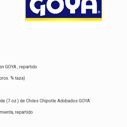
en GOYA , repartido
prox. ¾ taza)
ta de (7 oz.) de Chiles Chipotle Adobados GOYA
mienta, repartido