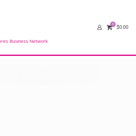
0
$
0.00
eres Business Network