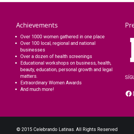
Achievements
Pr
Over 1000 women gathered in one place
Over 100 local, regional and national
businesses
Over a dozen of health screenings
Educational workshops on business, health,
beauty, education, personal growth and legal
matters.
SÍG
Extraordinary Women Awards
And much more!
Fa
© 2015 Celebrando Latinas. All Rights Reserved