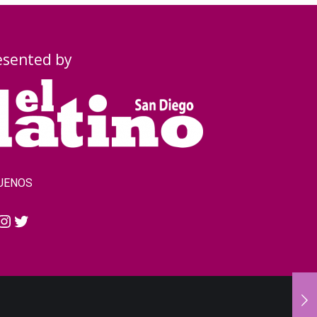
esented by
UENOS
cebook
Instagram
Twitter