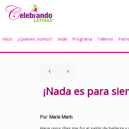
Inicio
¿Quiénes somos?
Sede
Programa
Talleres
Patro
¡Nada es para sie
Por: María Marín
Hace unos días me fui al salón de belleza y