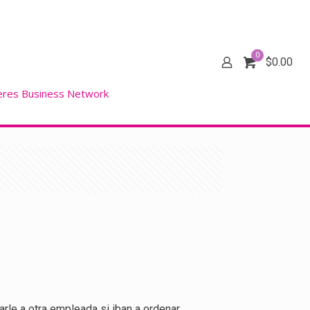
0
$
0.00
eres Business Network
rle a otra empleada si iban a ordenar