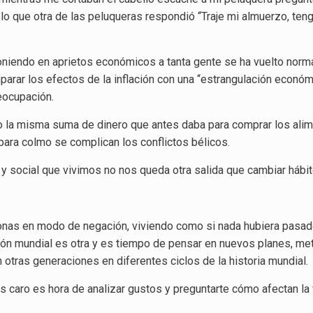
lo que otra de las peluqueras respondió “Traje mi almuerzo, tengo
oniendo en aprietos económicos a tanta gente se ha vuelto norm
arar los efectos de la inflación con una “estrangulación económi
reocupación.
do la misma suma de dinero que antes daba para comprar los ali
ara colmo se complican los conflictos bélicos.
y social que vivimos no nos queda otra salida que cambiar hábitos
rsonas en modo de negación, viviendo como si nada hubiera pasad
ción mundial es otra y es tiempo de pensar en nuevos planes, me
 otras generaciones en diferentes ciclos de la historia mundial.
 caro es hora de analizar gustos y preguntarte cómo afectan la v