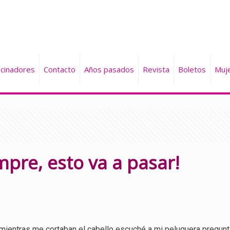
cinadores
Contacto
Años pasados
Revista
Boletos
Muj
mpre, esto va a pasar!
 mientras me cortaban el cabello escuché a mi peluquera pregunta