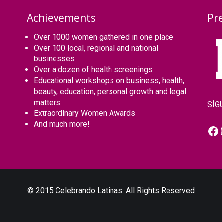
Achievements
Pr
Over 1000 women gathered in one place
Over 100 local, regional and national
businesses
Over a dozen of health screenings
Educational workshops on business, health,
beauty, education, personal growth and legal
matters.
SÍG
Extraordinary Women Awards
And much more!
Fa
© 2015 Celebrando Latinas. All Rights Reserved