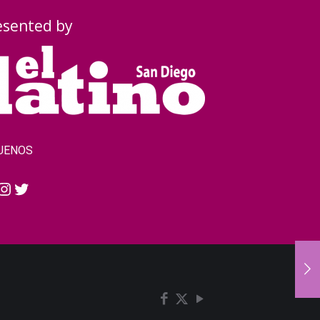
esented by
UENOS
cebook
Instagram
Twitter