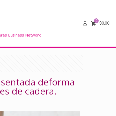
0
$
0.00
eres Business Network
 sentada deforma
nes de cadera.