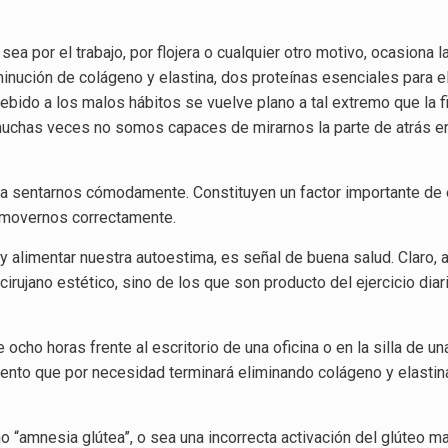
ea por el trabajo, por flojera o cualquier otro motivo, ocasiona 
minución de colágeno y elastina, dos proteínas esenciales para e
bido a los malos hábitos se vuelve plano a tal extremo que la fig
muchas veces no somos capaces de mirarnos la parte de atrás e
a sentarnos cómodamente. Constituyen un factor importante de e
 movernos correctamente.
 y alimentar nuestra autoestima, es señal de buena salud. Claro,
 cirujano estético, sino de los que son producto del ejercicio diar
ho horas frente al escritorio de una oficina o en la silla de una
ento que por necesidad terminará eliminando colágeno y elastin
amnesia glútea”, o sea una incorrecta activación del glúteo may