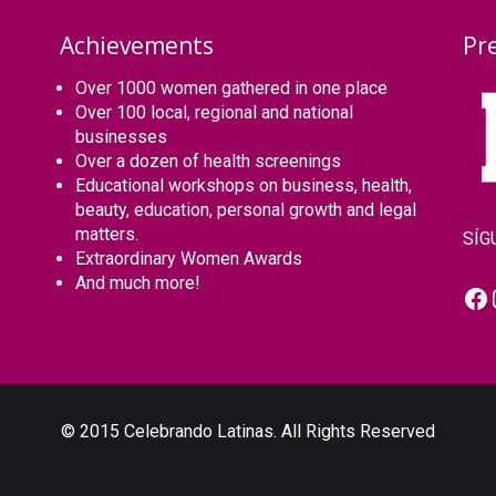
Achievements
Pr
Over 1000 women gathered in one place
Over 100 local, regional and national
businesses
Over a dozen of health screenings
Educational workshops on business, health,
beauty, education, personal growth and legal
matters.
SÍG
Extraordinary Women Awards
And much more!
Fa
© 2015 Celebrando Latinas. All Rights Reserved