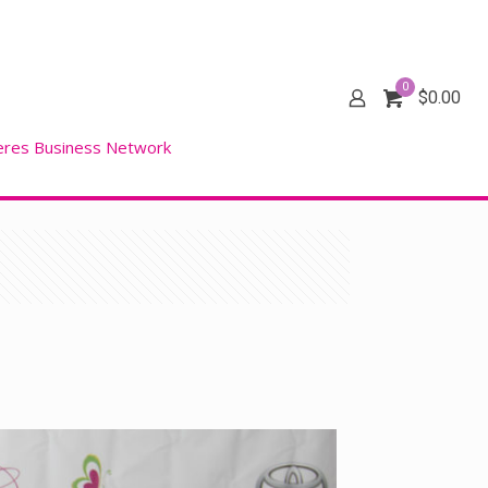
0
$
0.00
eres Business Network