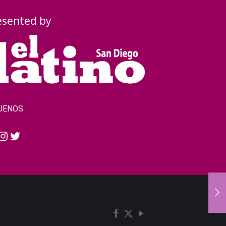
esented by
UENOS
cebook
Instagram
Twitter