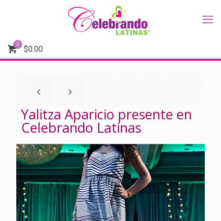
0
$
0.00
Yalitza Aparicio presente en
Celebrando Latinas