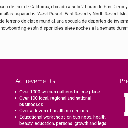
cano del sur de California, ubicado a sólo 2 horas de San Diego
ntañas separadas: West Resort, East Resort y North Resort. Mou
e terreno de clase mundial, una escuela de deportes de invierno
 snowboarding están disponibles siete noches a la semana durant
Achievements
Pr
Over 1000 women gathered in one place
Over 100 local, regional and national
businesses
Over a dozen of health screenings
Educational workshops on business, health,
beauty, education, personal growth and legal